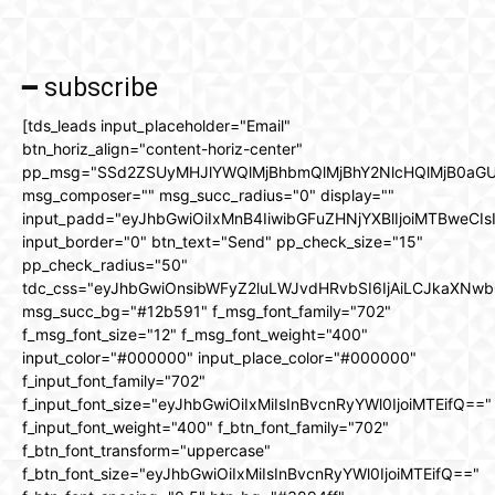
━ subscribe
[tds_leads input_placeholder="Email"
btn_horiz_align="content-horiz-center"
pp_msg="SSd2ZSUyMHJlYWQlMjBhbmQlMjBhY2NlcHQlMjB0aGU
msg_composer="" msg_succ_radius="0" display=""
input_padd="eyJhbGwiOiIxMnB4IiwibGFuZHNjYXBlIjoiMTBweCIs
input_border="0" btn_text="Send" pp_check_size="15"
pp_check_radius="50"
tdc_css="eyJhbGwiOnsibWFyZ2luLWJvdHRvbSI6IjAiLCJkaXNwbG
msg_succ_bg="#12b591" f_msg_font_family="702"
f_msg_font_size="12" f_msg_font_weight="400"
input_color="#000000" input_place_color="#000000"
f_input_font_family="702"
f_input_font_size="eyJhbGwiOiIxMiIsInBvcnRyYWl0IjoiMTEifQ=="
f_input_font_weight="400" f_btn_font_family="702"
f_btn_font_transform="uppercase"
f_btn_font_size="eyJhbGwiOiIxMiIsInBvcnRyYWl0IjoiMTEifQ=="