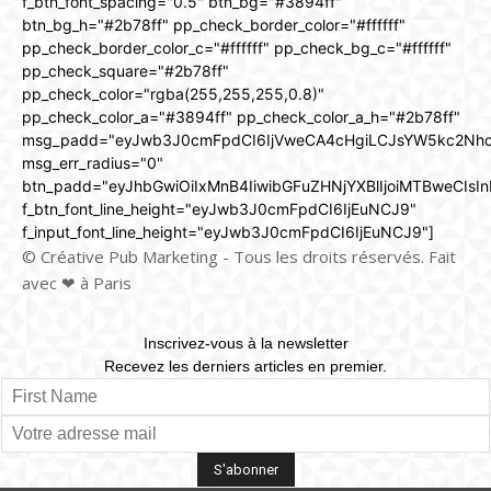
f_btn_font_spacing="0.5" btn_bg="#3894ff"
btn_bg_h="#2b78ff" pp_check_border_color="#ffffff"
pp_check_border_color_c="#ffffff" pp_check_bg_c="#ffffff"
pp_check_square="#2b78ff"
pp_check_color="rgba(255,255,255,0.8)"
pp_check_color_a="#3894ff" pp_check_color_a_h="#2b78ff"
msg_padd="eyJwb3J0cmFpdCI6IjVweCA4cHgiLCJsYW5kc2Nh
msg_err_radius="0"
btn_padd="eyJhbGwiOiIxMnB4IiwibGFuZHNjYXBlIjoiMTBweCIsIn
f_btn_font_line_height="eyJwb3J0cmFpdCI6IjEuNCJ9"
f_input_font_line_height="eyJwb3J0cmFpdCI6IjEuNCJ9"]
© Créative Pub Marketing - Tous les droits réservés. Fait
avec ❤ à Paris
Inscrivez-vous à la newsletter
Recevez les derniers articles en premier.