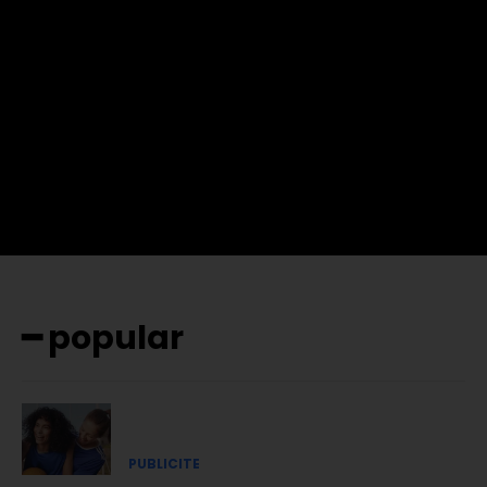
f_btn_font_family= »702″
f_btn_font_transform= »uppercase » f_btn_font_size= »12″
f_btn_font_spacing= »0.5″ btn_bg= »#3894ff »
btn_bg_h= »#2b78ff » pp_check_border_color= »#ffffff »
pp_check_border_color_c= »#ffffff »
pp_check_bg_c= »#ffffff » pp_check_square= »#2b78ff »
pp_check_color= »rgba(255,255,255,0.8) »
pp_check_color_a= »#3894ff »
pp_check_color_a_h= »#2b78ff » msg_err_radius= »0″]
━ popular
PUBLICITE