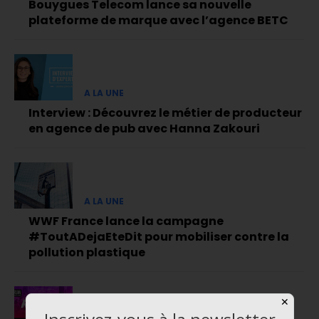
Bouygues Telecom lance sa nouvelle
plateforme de marque avec l’agence BETC
A LA UNE
Interview : Découvrez le métier de producteur
en agence de pub avec Hanna Zakouri
A LA UNE
WWF France lance la campagne
#ToutADejaEteDit pour mobiliser contre la
pollution plastique
✕