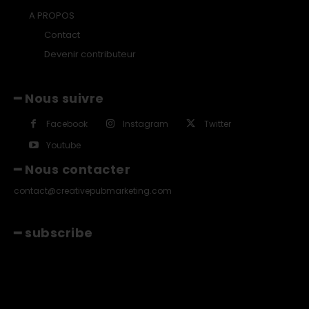
A PROPOS
Contact
Devenir contributeur
━ Nous suivre
Facebook
Instagram
Twitter
Youtube
━ Nous contacter
contact@creativepubmarketing.com
━ subscribe
[tds_leads input_placeholder="Email"
btn_horiz_align="content-horiz-center"
pp_msg="SSd2ZSUyMHJlYWQlMjBhbmQlMjBhY2NlcHQlMjB0aGU
msg_composer="" msg_succ_radius="0" display=""