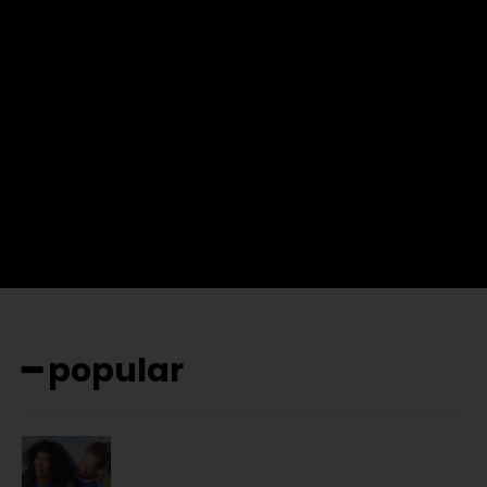
input_place_color= »#666666″ f_input_font_family= »702″
f_input_font_size= »13″ f_input_font_weight= »400″
f_btn_font_family= »702″
f_btn_font_transform= »uppercase » f_btn_font_size= »12″
f_btn_font_spacing= »0.5″ btn_bg= »#3894ff »
btn_bg_h= »#2b78ff » pp_check_border_color= »#ffffff »
pp_check_border_color_c= »#ffffff »
pp_check_bg_c= »#ffffff » pp_check_square= »#2b78ff »
pp_check_color= »rgba(255,255,255,0.8) »
pp_check_color_a= »#3894ff »
pp_check_color_a_h= »#2b78ff » msg_err_radius= »0″]
━ popular