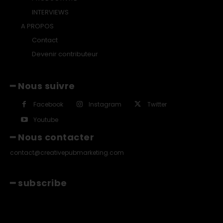
INTERVIEWS
A PROPOS
Contact
Devenir contributeur
━ Nous suivre
Facebook
Instagram
Twitter
Youtube
━ Nous contacter
contact@creativepubmarketing.com
━ subscribe
[tds_leads input_placeholder="Email"
btn_horiz_align="content-horiz-center"