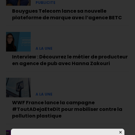
PUBLICITE
Bouygues Telecom lance sa nouvelle
plateforme de marque avec l’agence BETC
A LA UNE
Interview : Découvrez le métier de producteur
en agence de pub avec Hanna Zakouri
A LA UNE
WWF France lance la campagne
#ToutADejaEteDit pour mobiliser contre la
pollution plastique
✕