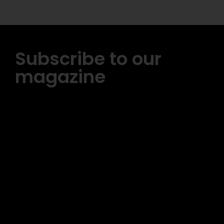
Subscribe to our
magazine
[tds_leads input_placeholder= »Email address »
btn_horiz_align= »content-horiz-center »
pp_msg= »SSd2ZSUyMHJlYWQlMjBhbmQlMjBhY2NlcHQlMjB0a
msg_composer= » » msg_succ_radius= »0″
display= »column » gap= »12″ input_padd= »12px »
input_border= »0″ btn_text= »Subscribe Now »
pp_check_size= »15″ pp_check_radius= »50″
tdc_css= »eyJhbGwiOnsibWFyZ2luLWJvdHRvbSI6IjAiLCJkaXNw
msg_succ_bg= »#12b591″ f_msg_font_family= »702″
f_msg_font_size= »13″ f_msg_font_spacing= »0.5″
f_msg_font_weight= »400″ input_color= »#000000″