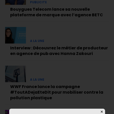
PUBLICITE
Bouygues Telecom lance sa nouvelle
plateforme de marque avec l’agence BETC
A LA UNE
Interview : Découvrez le métier de producteur
en agence de pub avec Hanna Zakouri
A LA UNE
WWF France lance la campagne
#ToutADejaEteDit pour mobiliser contre la
pollution plastique
✕