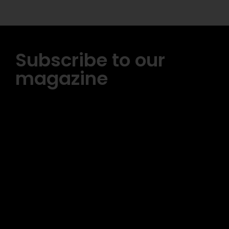
Subscribe to our
magazine
[tds_leads input_placeholder= »Email address »
btn_horiz_align= »content-horiz-center »
pp_msg= »SSd2ZSUyMHJlYWQlMjBhbmQlMjBhY2NlcHQlMjB0a
msg_composer= » » msg_succ_radius= »0″
display= »column » gap= »12″ input_padd= »12px »
input_border= »0″ btn_text= »Subscribe Now »
pp_check_size= »15″ pp_check_radius= »50″
tdc_css= »eyJhbGwiOnsibWFyZ2luLWJvdHRvbSI6IjAiLCJkaXNw
msg_succ_bg= »#12b591″ f_msg_font_family= »702″
f_msg_font_size= »13″ f_msg_font_spacing= »0.5″
f_msg_font_weight= »400″ input_color= »#000000″