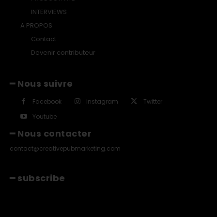
INTERVIEWS
A PROPOS
Contact
Devenir contributeur
━ Nous suivre
Facebook
Instagram
Twitter
Youtube
━ Nous contacter
contact@creativepubmarketing.com
━ subscribe
[tds_leads input_placeholder="Email"
btn_horiz_align="content-horiz-center"