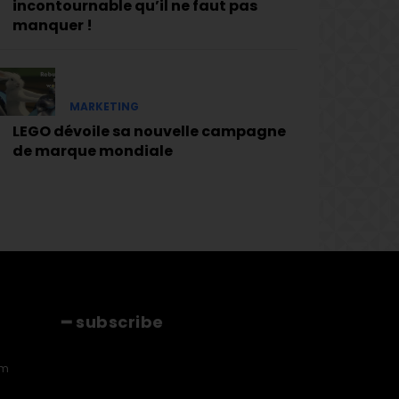
incontournable qu’il ne faut pas
manquer !
MARKETING
LEGO dévoile sa nouvelle campagne
de marque mondiale
━ subscribe
[tds_leads input_placeholder="Email"
am
btn_horiz_align="content-horiz-center"