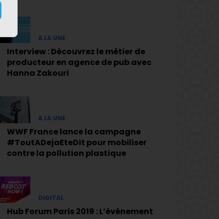
A LA UNE
Interview : Découvrez le métier de
producteur en agence de pub avec
Hanna Zakouri
A LA UNE
WWF France lance la campagne
#ToutADejaEteDit pour mobiliser
contre la pollution plastique
DIGITAL
Hub Forum Paris 2019 : L’événement