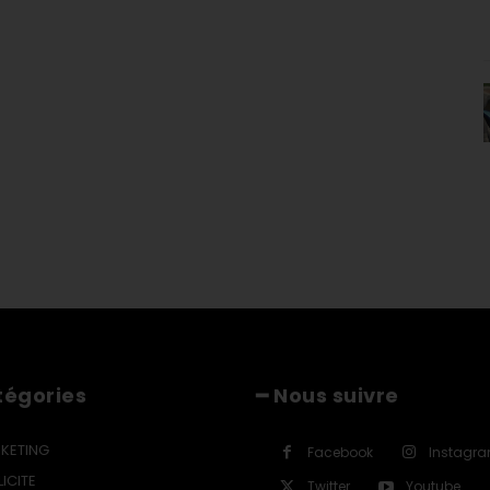
tégories
━ Nous suivre
KETING
Facebook
Instagr
ICITE
Twitter
Youtube