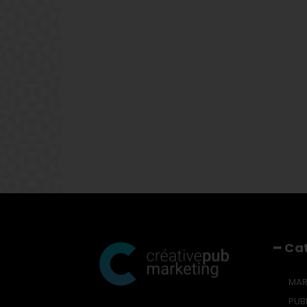
━ Ca
MAR
PUBL