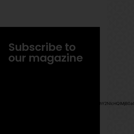
Subscribe to
our magazine
[tds_leads input_placeholder= »Email
address » btn_horiz_align= »content-
horiz-center »
pp_msg= »SSd2ZSUyMHJlYWQlMjBhbmQlMjBhY2NlcHQlMjB0a
msg_composer= » »
msg_succ_radius= »0″
display= »column » gap= »12″
input_padd= »12px » input_border= »0″