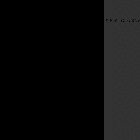
btn_text= »Subscribe Now »
pp_check_size= »15″
pp_check_radius= »50″
tdc_css= »eyJhbGwiOnsibWFyZ2luLWJvdHRvbSI6IjAiLCJkaXNwb
msg_succ_bg= »#12b591″
f_msg_font_family= »702″
f_msg_font_size= »13″
f_msg_font_spacing= »0.5″
f_msg_font_weight= »400″
input_color= »#000000″
input_place_color= »#666666″
f_input_font_family= »702″
f_input_font_size= »13″
f_input_font_weight= »400″
f_btn_font_family= »702″
f_btn_font_transform= »uppercase »
f_btn_font_size= »12″
f_btn_font_spacing= »0.5″
btn_bg= »#3894ff »
btn_bg_h= »#2b78ff »
pp_check_border_color= »#ffffff »
pp_check_border_color_c= »#ffffff »