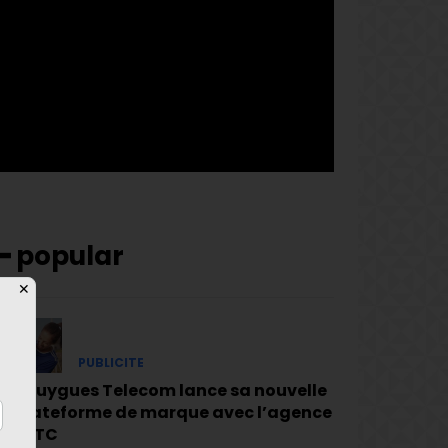
pp_check_bg_c= »#ffffff »
pp_check_square= »#2b78ff »
pp_check_color= »rgba(255,255,255,0.8) »
pp_check_color_a= »#3894ff »
pp_check_color_a_h= »#2b78ff »
msg_err_radius= »0″]
━ popular
✕
PUBLICITE
Bouygues Telecom lance sa nouvelle
plateforme de marque avec l’agence
BETC