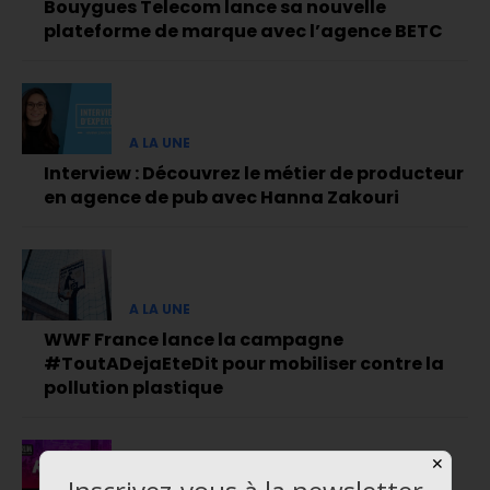
Bouygues Telecom lance sa nouvelle
plateforme de marque avec l’agence BETC
A LA UNE
Interview : Découvrez le métier de producteur
en agence de pub avec Hanna Zakouri
A LA UNE
WWF France lance la campagne
#ToutADejaEteDit pour mobiliser contre la
pollution plastique
✕