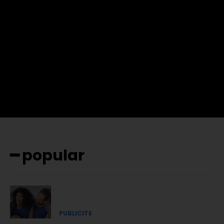
f_btn_font_family= »702″
f_btn_font_transform= »uppercase » f_btn_font_size= »12″
f_btn_font_spacing= »0.5″ btn_bg= »#3894ff »
btn_bg_h= »#2b78ff » pp_check_border_color= »#ffffff »
pp_check_border_color_c= »#ffffff »
pp_check_bg_c= »#ffffff » pp_check_square= »#2b78ff »
pp_check_color= »rgba(255,255,255,0.8) »
pp_check_color_a= »#3894ff »
pp_check_color_a_h= »#2b78ff » msg_err_radius= »0″]
━ popular
PUBLICITE