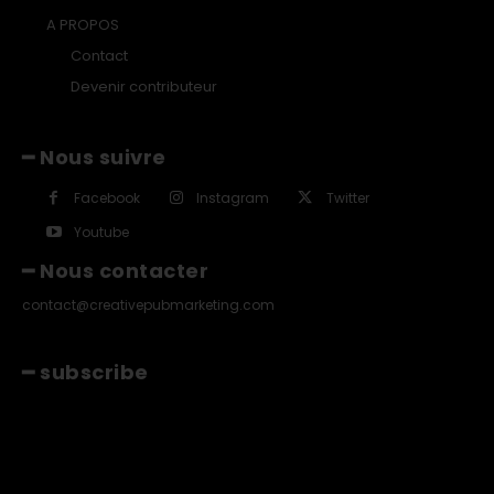
A PROPOS
Contact
Devenir contributeur
━ Nous suivre
Facebook
Instagram
Twitter
Youtube
━ Nous contacter
contact@creativepubmarketing.com
━ subscribe
[tds_leads input_placeholder="Email"
btn_horiz_align="content-horiz-center"
pp_msg="SSd2ZSUyMHJlYWQlMjBhbmQlMjBhY2NlcHQlMjB0aGU
msg_composer="" msg_succ_radius="0" display=""