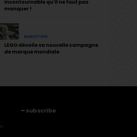
incontournable qu’il ne faut pas
manquer !
MARKETING
LEGO dévoile sa nouvelle campagne
de marque mondiale
━ subscribe
[tds_leads input_placeholder="Email"
am
btn_horiz_align="content-horiz-center"