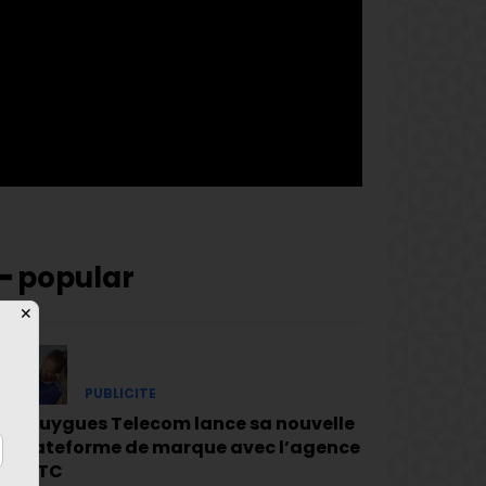
pp_check_bg_c= »#ffffff »
pp_check_square= »#2b78ff »
pp_check_color= »rgba(255,255,255,0.8) »
pp_check_color_a= »#3894ff »
pp_check_color_a_h= »#2b78ff »
msg_err_radius= »0″]
━ popular
✕
PUBLICITE
Bouygues Telecom lance sa nouvelle
plateforme de marque avec l’agence
BETC