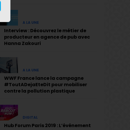
A LA UNE
Interview : Découvrez le métier de
producteur en agence de pub avec
Hanna Zakouri
A LA UNE
WWF France lance la campagne
#ToutADejaEteDit pour mobiliser
contre la pollution plastique
DIGITAL
Hub Forum Paris 2019 : L’événement