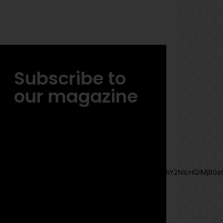
Subscribe to
our magazine
[tds_leads input_placeholder= »Email
address » btn_horiz_align= »content-
horiz-center »
pp_msg= »SSd2ZSUyMHJlYWQlMjBhbmQlMjBhY2NlcHQlMjB0a
msg_composer= » »
msg_succ_radius= »0″
display= »column » gap= »12″
input_padd= »12px » input_border= »0″