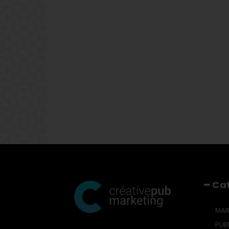
━ Ca
MAR
PUBL