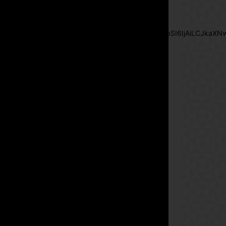
btn_text= »Subscribe Now »
pp_check_size= »15″
pp_check_radius= »50″
tdc_css= »eyJhbGwiOnsibWFyZ2luLWJvdHRvbSI6IjAiLCJkaXNwb
msg_succ_bg= »#12b591″
f_msg_font_family= »702″
f_msg_font_size= »13″
f_msg_font_spacing= »0.5″
f_msg_font_weight= »400″
input_color= »#000000″
input_place_color= »#666666″
f_input_font_family= »702″
f_input_font_size= »13″
f_input_font_weight= »400″
f_btn_font_family= »702″
f_btn_font_transform= »uppercase »
f_btn_font_size= »12″
f_btn_font_spacing= »0.5″
btn_bg= »#3894ff »
btn_bg_h= »#2b78ff »
pp_check_border_color= »#ffffff »
pp_check_border_color_c= »#ffffff »