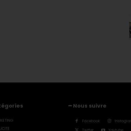
tégories
━ Nous suivre
KETING
Facebook
Instagr
ICITE
Twitter
Youtube