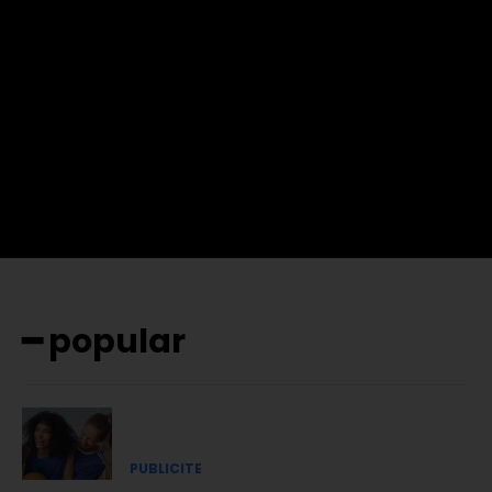
f_btn_font_family= »702″
f_btn_font_transform= »uppercase » f_btn_font_size= »12″
f_btn_font_spacing= »0.5″ btn_bg= »#3894ff »
btn_bg_h= »#2b78ff » pp_check_border_color= »#ffffff »
pp_check_border_color_c= »#ffffff »
pp_check_bg_c= »#ffffff » pp_check_square= »#2b78ff »
pp_check_color= »rgba(255,255,255,0.8) »
pp_check_color_a= »#3894ff »
pp_check_color_a_h= »#2b78ff » msg_err_radius= »0″]
━ popular
PUBLICITE