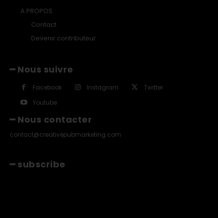
A PROPOS
Contact
Devenir contributeur
━ Nous suivre
Facebook
Instagram
Twitter
Youtube
━ Nous contacter
contact@creativepubmarketing.com
━ subscribe
[tds_leads input_placeholder="Email"
btn_horiz_align="content-horiz-center"
pp_msg="SSd2ZSUyMHJlYWQlMjBhbmQlMjBhY2NlcHQlMjB0aGU
msg_composer="" msg_succ_radius="0" display=""