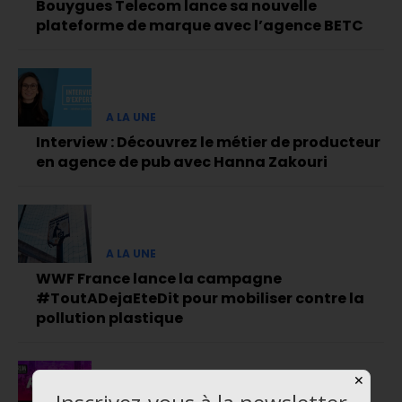
Bouygues Telecom lance sa nouvelle
plateforme de marque avec l’agence BETC
A LA UNE
Interview : Découvrez le métier de producteur
en agence de pub avec Hanna Zakouri
A LA UNE
WWF France lance la campagne
#ToutADejaEteDit pour mobiliser contre la
pollution plastique
✕