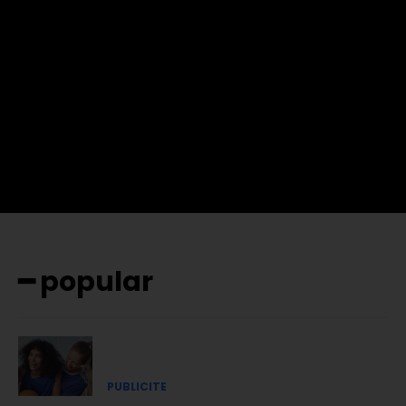
f_btn_font_family= »702″
f_btn_font_transform= »uppercase » f_btn_font_size= »12″
f_btn_font_spacing= »0.5″ btn_bg= »#3894ff »
btn_bg_h= »#2b78ff » pp_check_border_color= »#ffffff »
pp_check_border_color_c= »#ffffff »
pp_check_bg_c= »#ffffff » pp_check_square= »#2b78ff »
pp_check_color= »rgba(255,255,255,0.8) »
pp_check_color_a= »#3894ff »
pp_check_color_a_h= »#2b78ff » msg_err_radius= »0″]
━ popular
PUBLICITE