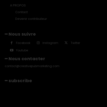
A PROPOS
Contact
Devenir contributeur
━ Nous suivre
Facebook
Instagram
Twitter
Youtube
━ Nous contacter
contact@creativepubmarketing.com
━ subscribe
[tds_leads input_placeholder="Email"
btn_horiz_align="content-horiz-center"
pp_msg="SSd2ZSUyMHJlYWQlMjBhbmQlMjBhY2NlcHQlMjB0aGU
msg_composer="" msg_succ_radius="0" display=""