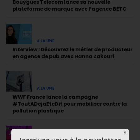
Bouygues Telecom lance sa nouvelle
plateforme de marque avec l’agence BETC
A LA UNE
Interview : Découvrez le métier de producteur
en agence de pub avec Hanna Zakouri
A LA UNE
WWF France lance la campagne
#ToutADejaEteDit pour mobiliser contre la
pollution plastique
✕