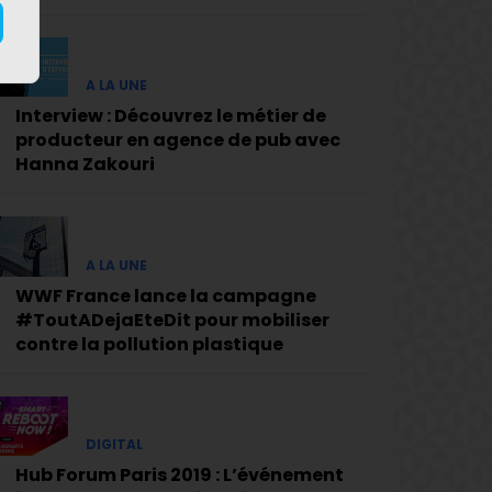
A LA UNE
Interview : Découvrez le métier de
producteur en agence de pub avec
Hanna Zakouri
A LA UNE
WWF France lance la campagne
#ToutADejaEteDit pour mobiliser
contre la pollution plastique
DIGITAL
Hub Forum Paris 2019 : L’événement