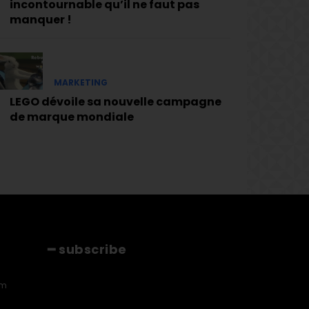
incontournable qu’il ne faut pas
manquer !
MARKETING
LEGO dévoile sa nouvelle campagne
de marque mondiale
━ subscribe
[tds_leads input_placeholder="Email"
am
btn_horiz_align="content-horiz-center"