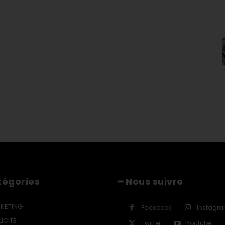
tégories
━ Nous suivre
KETING
Facebook
Instagr
ICITE
Twitter
Youtube