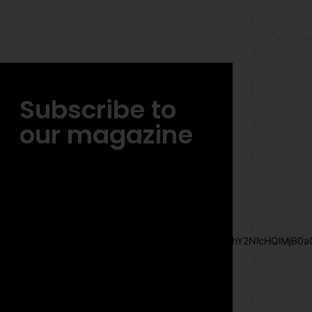
Subscribe to
our magazine
[tds_leads input_placeholder= »Email
address » btn_horiz_align= »content-
horiz-center »
pp_msg= »SSd2ZSUyMHJlYWQlMjBhbmQlMjBhY2NlcHQlMjB0a
msg_composer= » »
msg_succ_radius= »0″
display= »column » gap= »12″
input_padd= »12px » input_border= »0″