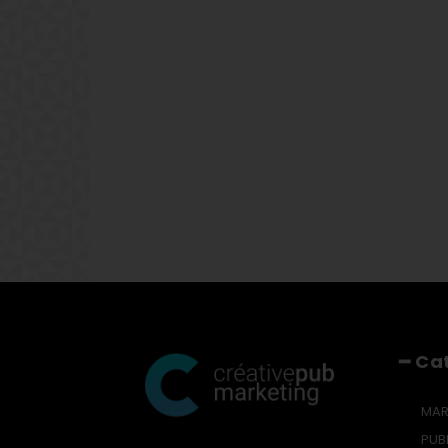
━ Ca
MAR
PUBL