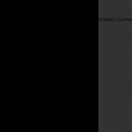
btn_text= »Subscribe Now »
pp_check_size= »15″
pp_check_radius= »50″
tdc_css= »eyJhbGwiOnsibWFyZ2luLWJvdHRvbSI6IjAiLCJkaXNwb
msg_succ_bg= »#12b591″
f_msg_font_family= »702″
f_msg_font_size= »13″
f_msg_font_spacing= »0.5″
f_msg_font_weight= »400″
input_color= »#000000″
input_place_color= »#666666″
f_input_font_family= »702″
f_input_font_size= »13″
f_input_font_weight= »400″
f_btn_font_family= »702″
f_btn_font_transform= »uppercase »
f_btn_font_size= »12″
f_btn_font_spacing= »0.5″
btn_bg= »#3894ff »
btn_bg_h= »#2b78ff »
pp_check_border_color= »#ffffff »
pp_check_border_color_c= »#ffffff »