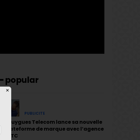
pp_check_bg_c= »#ffffff »
pp_check_square= »#2b78ff »
pp_check_color= »rgba(255,255,255,0.8) »
pp_check_color_a= »#3894ff »
pp_check_color_a_h= »#2b78ff »
msg_err_radius= »0″]
━ popular
✕
PUBLICITE
Bouygues Telecom lance sa nouvelle
plateforme de marque avec l’agence
BETC