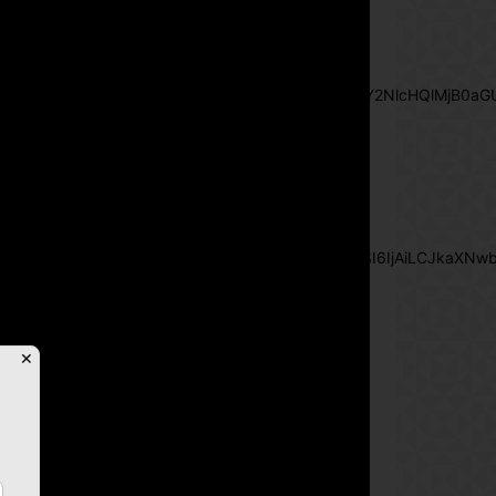
[tds_leads input_placeholder="Email
address" btn_horiz_align="content-horiz-
center"
pp_msg="SSd2ZSUyMHJlYWQlMjBhbmQlMjBhY2NlcHQlMjB0aG
msg_composer="" msg_succ_radius="0"
display="column" gap="12"
input_padd="12px" input_border="0"
btn_text="Subscribe Now"
pp_check_size="15"
pp_check_radius="50"
tdc_css="eyJhbGwiOnsibWFyZ2luLWJvdHRvbSI6IjAiLCJkaXNwbG
msg_succ_bg="#12b591"
f_msg_font_family="702"
f_msg_font_size="13"
f_msg_font_spacing="0.5"
✕
f_msg_font_weight="400"
input_color="#000000"
input_place_color="#666666"
f_input_font_family="702"
f_input_font_size="13"
f_input_font_weight="400"