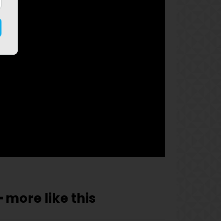
f_btn_font_family="702"
f_btn_font_transform="uppercase"
f_btn_font_size="12"
f_btn_font_spacing="0.5"
btn_bg="#3894ff" btn_bg_h="#2b78ff"
pp_check_border_color="#ffffff"
pp_check_border_color_c="#ffffff"
pp_check_bg_c="#ffffff"
pp_check_square="#2b78ff"
pp_check_color="rgba(255,255,255,0.8)"
pp_check_color_a="#3894ff"
pp_check_color_a_h="#2b78ff"
msg_err_radius="0"]
━ more like this