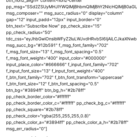
btn_horiz_align="content-horiz-center"
pp_msg="SSd2ZSUyMHJlYWQlMjBhbmQlMjBhY2NlcHQlMjB0aGU
msg_composer="" msg_succ_radius="0" display="column"
gap="12" input_padd="12px" input_border="0"
btn_text="Subscribe Now" pp_check_size="15"
pp_check_radius="50"
tdc_css="eyJhbGwiOnsibWFyZ2luLWJvdHRvbSI6IjAiLCJkaXNwbG
msg_succ_bg="#12b591" f_msg_font_family="702"
f_msg_font_size="13" f_msg_font_spacing="0.5"
f_msg_font_weight="400" input_color="#000000"
input_place_color="#666666" f_input_font_family="702"
f_input_font_size="13" f_input_font_weight="400"
f_btn_font_family="702" f_btn_font_transform="uppercase"
f_btn_font_size="12" f_btn_font_spacing="0.5"
btn_bg="#3894ff" btn_bg_h="#2b78ff"
pp_check_border_color="#ffffff"
pp_check_border_color_c="#ffffff" pp_check_bg_c="#ffffff"
pp_check_square="#2b78ff"
pp_check_color="rgba(255,255,255,0.8)"
pp_check_color_a="#3894ff" pp_check_color_a_h="#2b78ff"
msg_err_radius="0"]