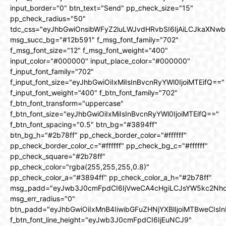
input_border="0" btn_text="Send" pp_check_size="15"
pp_check_radius="50"
tdc_css="eyJhbGwiOnsibWFyZ2luLWJvdHRvbSI6IjAiLCJkaXNwbG
msg_succ_bg="#12b591" f_msg_font_family="702"
f_msg_font_size="12" f_msg_font_weight="400"
input_color="#000000" input_place_color="#000000"
f_input_font_family="702"
f_input_font_size="eyJhbGwiOiIxMiIsInBvcnRyYWl0IjoiMTEifQ=="
f_input_font_weight="400" f_btn_font_family="702"
f_btn_font_transform="uppercase"
f_btn_font_size="eyJhbGwiOiIxMiIsInBvcnRyYWl0IjoiMTEifQ=="
f_btn_font_spacing="0.5" btn_bg="#3894ff"
btn_bg_h="#2b78ff" pp_check_border_color="#ffffff"
pp_check_border_color_c="#ffffff" pp_check_bg_c="#ffffff"
pp_check_square="#2b78ff"
pp_check_color="rgba(255,255,255,0.8)"
pp_check_color_a="#3894ff" pp_check_color_a_h="#2b78ff"
msg_padd="eyJwb3J0cmFpdCI6IjVweCA4cHgiLCJsYW5kc2Nh
msg_err_radius="0"
btn_padd="eyJhbGwiOiIxMnB4IiwibGFuZHNjYXBlIjoiMTBweCIsIn
f_btn_font_line_height="eyJwb3J0cmFpdCI6IjEuNCJ9"