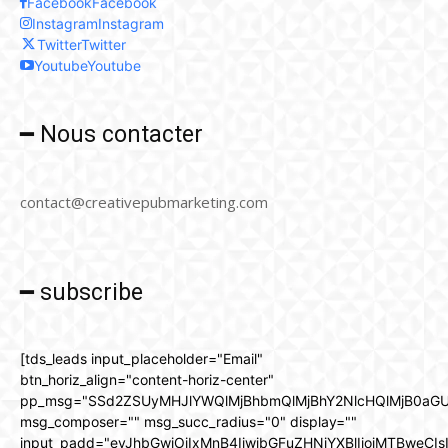
Facebook
Facebook
Instagram
Instagram
Twitter
Twitter
Youtube
Youtube
━ Nous contacter
contact@creativepubmarketing.com
━ subscribe
[tds_leads input_placeholder="Email"
btn_horiz_align="content-horiz-center"
pp_msg="SSd2ZSUyMHJlYWQlMjBhbmQlMjBhY2NlcHQlMjB0aGU
msg_composer="" msg_succ_radius="0" display=""
input_padd="eyJhbGwiOiIxMnB4IiwibGFuZHNjYXBlIjoiMTBweCIs