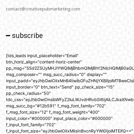
contact@creativepubmarketing.com
━ subscribe
[tds_leads input_placeholder="Email"
btn_horiz_align="content-horiz-center"
pp_msg="SSd2ZSUyMHJlYWQlMjBhbmQlMjBhY2NlcHQlMjB0aGU
msg_composer="" msg_succ_radius="0" display=""
input_padd="eyJhbGwiOiIxMnB4IiwibGFuZHNjYXBlIjoiMTBweCIs
input_border="0" btn_text="Send" pp_check_size="15"
pp_check_radius="50"
tdc_css="eyJhbGwiOnsibWFyZ2luLWJvdHRvbSI6IjAiLCJkaXNwbG
msg_succ_bg="#12b591" f_msg_font_family="702"
f_msg_font_size="12" f_msg_font_weight="400"
input_color="#000000" input_place_color="#000000"
f_input_font_family="702"
f_input_font_size="eyJhbGwiOiIxMiIsInBvcnRyYWl0IjoiMTEifQ=="