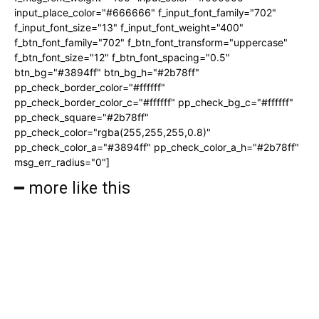
input_place_color="#666666" f_input_font_family="702"
f_input_font_size="13" f_input_font_weight="400"
f_btn_font_family="702" f_btn_font_transform="uppercase"
f_btn_font_size="12" f_btn_font_spacing="0.5"
btn_bg="#3894ff" btn_bg_h="#2b78ff"
pp_check_border_color="#ffffff"
pp_check_border_color_c="#ffffff" pp_check_bg_c="#ffffff"
pp_check_square="#2b78ff"
pp_check_color="rgba(255,255,255,0.8)"
pp_check_color_a="#3894ff" pp_check_color_a_h="#2b78ff"
msg_err_radius="0"]
━ more like this