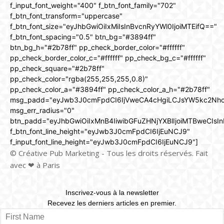
f_input_font_weight="400" f_btn_font_family="702"
f_btn_font_transform="uppercase"
f_btn_font_size="eyJhbGwiOiIxMiIsInBvcnRyYWl0IjoiMTEifQ=="
f_btn_font_spacing="0.5" btn_bg="#3894ff"
btn_bg_h="#2b78ff" pp_check_border_color="#ffffff"
pp_check_border_color_c="#ffffff" pp_check_bg_c="#ffffff"
pp_check_square="#2b78ff"
pp_check_color="rgba(255,255,255,0.8)"
pp_check_color_a="#3894ff" pp_check_color_a_h="#2b78ff"
msg_padd="eyJwb3J0cmFpdCI6IjVweCA4cHgiLCJsYW5kc2Nh
msg_err_radius="0"
btn_padd="eyJhbGwiOiIxMnB4IiwibGFuZHNjYXBlIjoiMTBweCIsIn
f_btn_font_line_height="eyJwb3J0cmFpdCI6IjEuNCJ9"
f_input_font_line_height="eyJwb3J0cmFpdCI6IjEuNCJ9"]
© Créative Pub Marketing - Tous les droits réservés. Fait
avec ❤ à Paris
Inscrivez-vous à la newsletter
Recevez les derniers articles en premier.