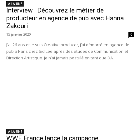
A LA UNE
Interview : Découvrez le métier de
producteur en agence de pub avec Hanna
Zakouri
15 janvier 2020
0
J'ai 26 ans et je suis Creative producer, j’ai démarré en agence de
pub à Paris chez Sid Lee après des études de Communication et
Direction Artistique. Je n’ai jamais postulé en tant que DA.
A LA UNE
WWF France lance la campagne