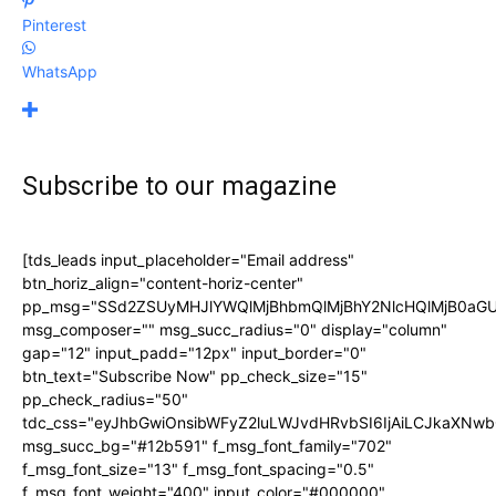
Pinterest
WhatsApp
Subscribe to our magazine
[tds_leads input_placeholder="Email address"
btn_horiz_align="content-horiz-center"
pp_msg="SSd2ZSUyMHJlYWQlMjBhbmQlMjBhY2NlcHQlMjB0aGU
msg_composer="" msg_succ_radius="0" display="column"
gap="12" input_padd="12px" input_border="0"
btn_text="Subscribe Now" pp_check_size="15"
pp_check_radius="50"
tdc_css="eyJhbGwiOnsibWFyZ2luLWJvdHRvbSI6IjAiLCJkaXNwbG
msg_succ_bg="#12b591" f_msg_font_family="702"
f_msg_font_size="13" f_msg_font_spacing="0.5"
f_msg_font_weight="400" input_color="#000000"