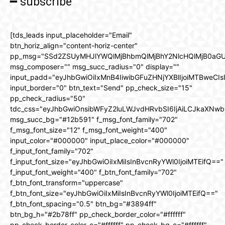
━ subscribe
[tds_leads input_placeholder="Email"
btn_horiz_align="content-horiz-center"
pp_msg="SSd2ZSUyMHJlYWQlMjBhbmQlMjBhY2NlcHQlMjB0aGU
msg_composer="" msg_succ_radius="0" display=""
input_padd="eyJhbGwiOiIxMnB4IiwibGFuZHNjYXBlIjoiMTBweCIs
input_border="0" btn_text="Send" pp_check_size="15"
pp_check_radius="50"
tdc_css="eyJhbGwiOnsibWFyZ2luLWJvdHRvbSI6IjAiLCJkaXNwbG
msg_succ_bg="#12b591" f_msg_font_family="702"
f_msg_font_size="12" f_msg_font_weight="400"
input_color="#000000" input_place_color="#000000"
f_input_font_family="702"
f_input_font_size="eyJhbGwiOiIxMiIsInBvcnRyYWl0IjoiMTEifQ=="
f_input_font_weight="400" f_btn_font_family="702"
f_btn_font_transform="uppercase"
f_btn_font_size="eyJhbGwiOiIxMiIsInBvcnRyYWl0IjoiMTEifQ=="
f_btn_font_spacing="0.5" btn_bg="#3894ff"
btn_bg_h="#2b78ff" pp_check_border_color="#ffffff"
pp_check_border_color_c="#ffffff" pp_check_bg_c="#ffffff"