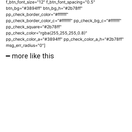
f_btn_font_size="12" f_btn_font_spacing="0.5"
btn_bg="#3894ff" btn_bg_h="#2b78ff"
pp_check_border_color="#ffffff"
pp_check_border_color_c="#ffffff" pp_check_bg_c="#ffffff"
pp_check_square="#2b78ff"
pp_check_color="rgba(255,255,255,0.8)"
pp_check_color_a="#3894ff" pp_check_color_a_h="#2b78ff"
msg_err_radius="0"]
━ more like this