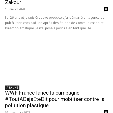
Zakouri
15 janvier 2020
0
J'ai 26 ans et je suis Creative producer, j’ai démarré en agence de
pub à Paris chez Sid Lee après des études de Communication et
Direction Artistique. Je n’ai jamais postulé en tant que DA.
A LA UNE
WWF France lance la campagne
#ToutADejaEteDit pour mobiliser contre la
pollution plastique
20 novembre 2019
0