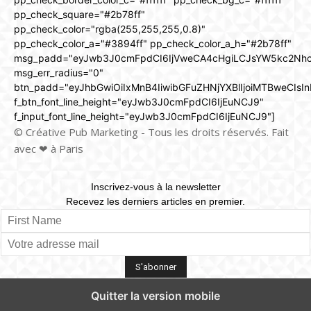
pp_check_square="#2b78ff"
pp_check_color="rgba(255,255,255,0.8)"
pp_check_color_a="#3894ff" pp_check_color_a_h="#2b78ff"
msg_padd="eyJwb3J0cmFpdCI6IjVweCA4cHgiLCJsYW5kc2Nh
msg_err_radius="0"
btn_padd="eyJhbGwiOiIxMnB4IiwibGFuZHNjYXBlIjoiMTBweCIsIn
f_btn_font_line_height="eyJwb3J0cmFpdCI6IjEuNCJ9"
f_input_font_line_height="eyJwb3J0cmFpdCI6IjEuNCJ9"]
© Créative Pub Marketing - Tous les droits réservés. Fait
avec ❤ à Paris
Inscrivez-vous à la newsletter
Recevez les derniers articles en premier.
Quitter la version mobile