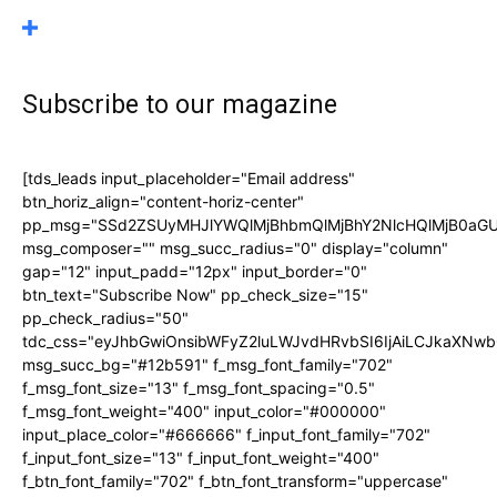
Subscribe to our magazine
[tds_leads input_placeholder="Email address"
btn_horiz_align="content-horiz-center"
pp_msg="SSd2ZSUyMHJlYWQlMjBhbmQlMjBhY2NlcHQlMjB0aGU
msg_composer="" msg_succ_radius="0" display="column"
gap="12" input_padd="12px" input_border="0"
btn_text="Subscribe Now" pp_check_size="15"
pp_check_radius="50"
tdc_css="eyJhbGwiOnsibWFyZ2luLWJvdHRvbSI6IjAiLCJkaXNwbG
msg_succ_bg="#12b591" f_msg_font_family="702"
f_msg_font_size="13" f_msg_font_spacing="0.5"
f_msg_font_weight="400" input_color="#000000"
input_place_color="#666666" f_input_font_family="702"
f_input_font_size="13" f_input_font_weight="400"
f_btn_font_family="702" f_btn_font_transform="uppercase"