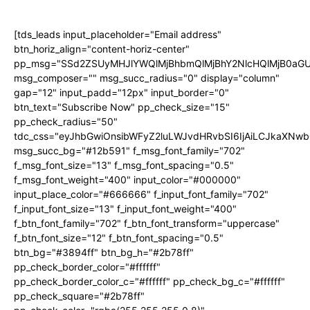
[tds_leads input_placeholder="Email address"
btn_horiz_align="content-horiz-center"
pp_msg="SSd2ZSUyMHJlYWQlMjBhbmQlMjBhY2NlcHQlMjB0aGU
msg_composer="" msg_succ_radius="0" display="column"
gap="12" input_padd="12px" input_border="0"
btn_text="Subscribe Now" pp_check_size="15"
pp_check_radius="50"
tdc_css="eyJhbGwiOnsibWFyZ2luLWJvdHRvbSI6IjAiLCJkaXNwbG
msg_succ_bg="#12b591" f_msg_font_family="702"
f_msg_font_size="13" f_msg_font_spacing="0.5"
f_msg_font_weight="400" input_color="#000000"
input_place_color="#666666" f_input_font_family="702"
f_input_font_size="13" f_input_font_weight="400"
f_btn_font_family="702" f_btn_font_transform="uppercase"
f_btn_font_size="12" f_btn_font_spacing="0.5"
btn_bg="#3894ff" btn_bg_h="#2b78ff"
pp_check_border_color="#ffffff"
pp_check_border_color_c="#ffffff" pp_check_bg_c="#ffffff"
pp_check_square="#2b78ff"