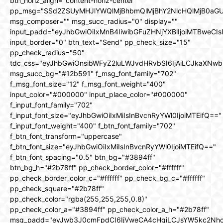
btn_horiz_align="content-horiz-center"
pp_msg="SSd2ZSUyMHJlYWQlMjBhbmQlMjBhY2NlcHQlMjB0aGU
msg_composer="" msg_succ_radius="0" display=""
input_padd="eyJhbGwiOiIxMnB4IiwibGFuZHNjYXBlIjoiMTBweCIs
input_border="0" btn_text="Send" pp_check_size="15"
pp_check_radius="50"
tdc_css="eyJhbGwiOnsibWFyZ2luLWJvdHRvbSI6IjAiLCJkaXNwbG
msg_succ_bg="#12b591" f_msg_font_family="702"
f_msg_font_size="12" f_msg_font_weight="400"
input_color="#000000" input_place_color="#000000"
f_input_font_family="702"
f_input_font_size="eyJhbGwiOiIxMiIsInBvcnRyYWl0IjoiMTEifQ=="
f_input_font_weight="400" f_btn_font_family="702"
f_btn_font_transform="uppercase"
f_btn_font_size="eyJhbGwiOiIxMiIsInBvcnRyYWl0IjoiMTEifQ=="
f_btn_font_spacing="0.5" btn_bg="#3894ff"
btn_bg_h="#2b78ff" pp_check_border_color="#ffffff"
pp_check_border_color_c="#ffffff" pp_check_bg_c="#ffffff"
pp_check_square="#2b78ff"
pp_check_color="rgba(255,255,255,0.8)"
pp_check_color_a="#3894ff" pp_check_color_a_h="#2b78ff"
msg_padd="eyJwb3J0cmFpdCI6IjVweCA4cHgiLCJsYW5kc2Nh