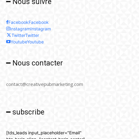
━ Nous suivre
Facebook
Facebook
Instagram
Instagram
Twitter
Twitter
Youtube
Youtube
━ Nous contacter
contact@creativepubmarketing.com
━ subscribe
[tds_leads input_placeholder="Email"