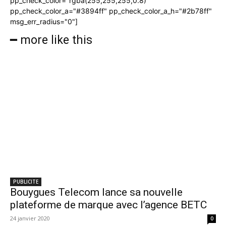
pp_check_color="rgba(255,255,255,0.8)"
pp_check_color_a="#3894ff" pp_check_color_a_h="#2b78ff"
msg_err_radius="0"]
━ more like this
PUBLICITE
Bouygues Telecom lance sa nouvelle
plateforme de marque avec l’agence BETC
24 janvier 2020
0