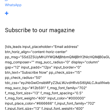
WhatsApp
Subscribe to our magazine
[tds_leads input_placeholder="Email address"
btn_horiz_align="content-horiz-center"
pp_msg="SSd2ZSUyMHJlYWQlMjBhbmQlMjBhY2NlcHQlMjB0aGU
msg_composer="" msg_succ_radius="0" display="column"
gap="12" input_padd="12px" input_border="0"
btn_text="Subscribe Now" pp_check_size="15"
pp_check_radius="50"
tdc_css="eyJhbGwiOnsibWFyZ2luLWJvdHRvbSI6IjAiLCJkaXNwbG
msg_succ_bg="#12b591" f_msg_font_family="702"
f_msg_font_size="13" f_msg_font_spacing="0.5"
f_msg_font_weight="400" input_color="#000000"
input_place_color="#666666" f_input_font_family="702"
f_input_font_size="13" f_input_font_weight="400"