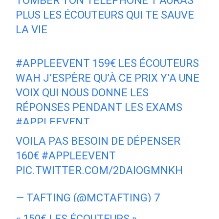
TOMBER TON TÉLÉPHONE T’AURAS
PLUS LES ÉCOUTEURS QUI TE SAUVE
LA VIE
— LISA (@LISALELOUCH)
8
#APPLEEVENT
159€ LES ÉCOUTEURS
SEPTEMBRE 2016
WAH J’ESPÈRE QU’À CE PRIX Y’A UNE
VOIX QUI NOUS DONNE LES
RÉPONSES PENDANT LES EXAMS
#APPLEEVENT
VOILA PAS BESOIN DE DÉPENSER
— FAITH (@IMLITACALAWAY)
8
160€
#APPLEEVENT
SEPTEMBRE 2016
PIC.TWITTER.COM/2DAIOGMNKH
— TAFTING (@MCTAFTING)
7
SEPTEMBRE 2016
« 150€ LES ÉCOUTEURS »