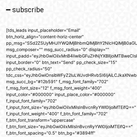
━ subscribe
[tds_leads input_placeholder="Email"
btn_horiz_align="content-horiz-center"
pp_msg="SSd2ZSUyMHJlYWQlMjBhbmQlMjBhY2NlcHQlMjB0aGU
msg_composer="" msg_succ_radius="0" display=""
input_padd="eyJhbGwiOiIxMnB4IiwibGFuZHNjYXBlIjoiMTBweCIs
input_border="0" btn_text="Send" pp_check_size="15"
pp_check_radius="50"
tdc_css="eyJhbGwiOnsibWFyZ2luLWJvdHRvbSI6IjAiLCJkaXNwbG
msg_succ_bg="#12b591" f_msg_font_family="702"
f_msg_font_size="12" f_msg_font_weight="400"
input_color="#000000" input_place_color="#000000"
f_input_font_family="702"
f_input_font_size="eyJhbGwiOiIxMiIsInBvcnRyYWl0IjoiMTEifQ=="
f_input_font_weight="400" f_btn_font_family="702"
f_btn_font_transform="uppercase"
f_btn_font_size="eyJhbGwiOiIxMiIsInBvcnRyYWl0IjoiMTEifQ=="
f_btn_font_spacing="0.5" btn_bg="#3894ff"