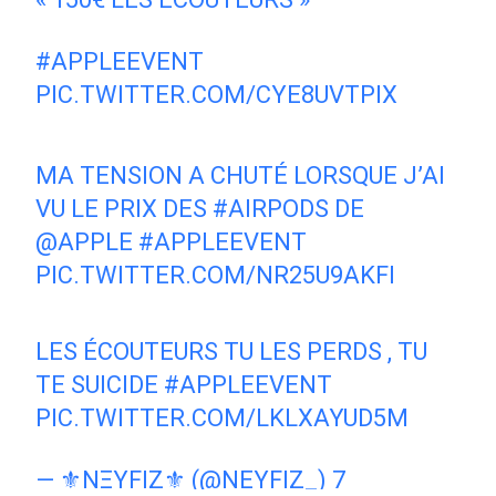
#APPLEEVENT
PIC.TWITTER.COM/CYE8UVTPIX
— MARIELLE EN ¥ (@MAIAESTHETIC)
MA TENSION A CHUTÉ LORSQUE J’AI
7 SEPTEMBRE 2016
VU LE PRIX DES
#AIRPODS
DE
@APPLE
#APPLEEVENT
PIC.TWITTER.COM/NR25U9AKFI
— XAMIRA NAILI (@MSAMIRAGH)
7
LES ÉCOUTEURS TU LES PERDS , TU
SEPTEMBRE 2016
TE SUICIDE
#APPLEEVENT
PIC.TWITTER.COM/LKLXAYUD5M
— ⚜NΞYFIZ⚜ (@NEYFIZ_)
7