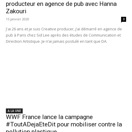
producteur en agence de pub avec Hanna
Zakouri
15 janvier 2020
0
J'ai 26 ans et je suis Creative producer, j’ai démarré en agence de
pub à Paris chez Sid Lee après des études de Communication et
Direction Artistique. Je n’ai jamais postulé en tant que DA.
A LA UNE
WWF France lance la campagne
#ToutADejaEteDit pour mobiliser contre la
pollution plastique