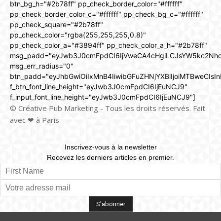
btn_bg_h="#2b78ff" pp_check_border_color="#ffffff"
pp_check_border_color_c="#ffffff" pp_check_bg_c="#ffffff"
pp_check_square="#2b78ff"
pp_check_color="rgba(255,255,255,0.8)"
pp_check_color_a="#3894ff" pp_check_color_a_h="#2b78ff"
msg_padd="eyJwb3J0cmFpdCI6IjVweCA4cHgiLCJsYW5kc2Nh
msg_err_radius="0"
btn_padd="eyJhbGwiOiIxMnB4IiwibGFuZHNjYXBlIjoiMTBweCIsIn
f_btn_font_line_height="eyJwb3J0cmFpdCI6IjEuNCJ9"
f_input_font_line_height="eyJwb3J0cmFpdCI6IjEuNCJ9"]
© Créative Pub Marketing - Tous les droits réservés. Fait
avec ❤ à Paris
Inscrivez-vous à la newsletter
Recevez les derniers articles en premier.