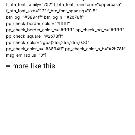
f_btn_font_family="702" f_btn_font_transform="uppercase"
f_btn_font_size="12" f_btn_font_spacing="0.5"
btn_bg="#3894ff" btn_bg_h="#2b78ff"
pp_check_border_color="#ffffff"
pp_check_border_color_c="#ffffff" pp_check_bg_c="#ffffff"
pp_check_square="#2b78ff"
pp_check_color="rgba(255,255,255,0.8)"
pp_check_color_a="#3894ff" pp_check_color_a_h="#2b78ff"
msg_err_radius="0"]
━ more like this